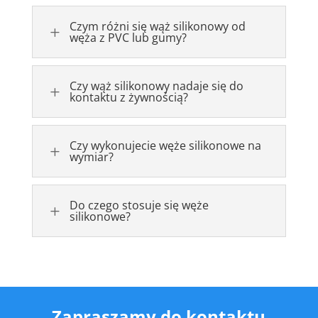
Czym różni się wąż silikonowy od
L
węża z PVC lub gumy?
Czy wąż silikonowy nadaje się do
L
kontaktu z żywnością?
Czy wykonujecie węże silikonowe na
L
wymiar?
Do czego stosuje się węże
L
silikonowe?
Zapraszamy do kontaktu